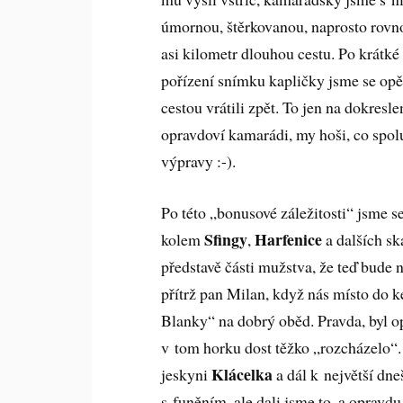
úmornou, štěrkovanou, naprosto rovn
asi kilometr dlouhou cestu. Po krátké
pořízení snímku kapličky jsme se op
cestou vrátili zpět. To jen na dokresle
opravdoví kamarádi, my hoši, co spo
výpravy :-).
Po této „bonusové záležitosti“ jsme s
Sfingy
Harfenice
kolem
,
a dalších sk
představě části mužstva, že teď bude
přítrž pan Milan, když nás místo do
Blanky“ na dobrý oběd. Pravda, byl opr
v tom horku dost těžko „rozcházelo“.
Klácelka
jeskyni
a dál k největší dne
s funěním, ale dali jsme to, a opravdu