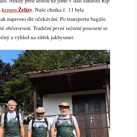
dalo. Někdy před šestou už jsme v dáli zahlédli Říp
Želízy
m
kempu
. Naše chatka č. 11 byla
inak naprosto dle očekávání. Po transportu bagáže
té občerstvení. Tradiční první večerní posezení se
očný a výhled na zítřek jakbysmet.