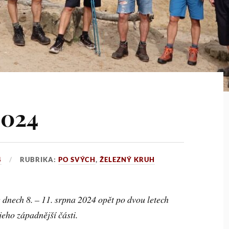
2024
4
RUBRIKA:
PO SVÝCH
,
ŽELEZNÝ KRUH
 dnech 8. – 11. srpna 2024 opět po dvou letech
jeho západnější části.