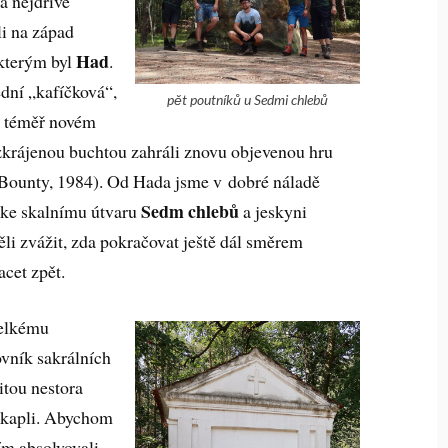
a nejdříve
li na západ
Had
kterým byl
.
dní „kafíčková“,
pět poutníků u Sedmi chlebů
, téměř novém
ozkrájenou buchtou zahráli znovu objevenou hru
 Bounty, 1984). Od Hada jsme v dobré náladě
Sedm chlebů
ke skalnímu útvaru
a jeskyni
ěli zvážit, zda pokračovat ještě dál směrem
acet zpět.
velkému
ovník sakrálních
itou nestora
í kapli. Abychom
ím absolvovali