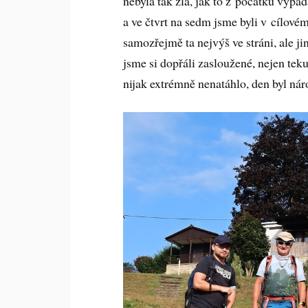
nebyla tak zlá, jak to z počátku vypa
a ve čtvrt na sedm jsme byli v cílové
samozřejmě ta nejvýš ve stráni, ale j
jsme si dopřáli zasloužené, nejen teku
nijak extrémně nenatáhlo, den byl nár