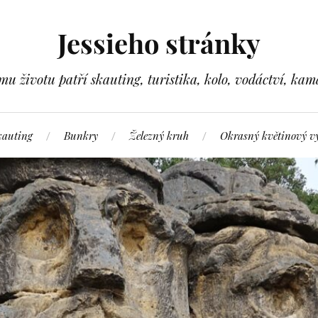
Jessieho stránky
ímu životu patří skauting, turistika, kolo, vodáctví, kam
kauting
Bunkry
Železný kruh
Okrasný květinový v