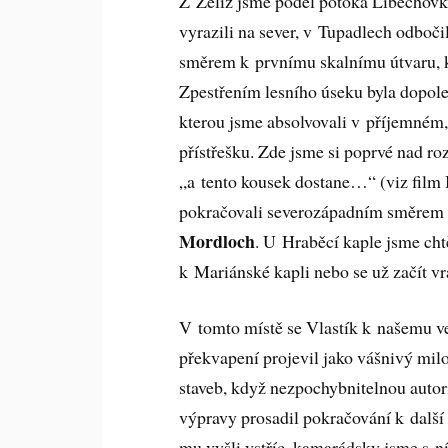
Z Želíz jsme podél potoka Liběchovk
vyrazili na sever, v Tupadlech odboči
směrem k prvnímu skalnímu útvaru, 
Zpestřením lesního úseku byla dopole
kterou jsme absolvovali v příjemném
přístřešku. Zde jsme si poprvé nad r
„a tento kousek dostane…“ (viz film
pokračovali severozápadním směrem 
Mordloch
. U Hraběcí kaple jsme cht
k Mariánské kapli nebo se už začít vr
V tomto místě se Vlastík k našemu 
překvapení projevil jako vášnivý mil
staveb, když nezpochybnitelnou autor
výpravy prosadil pokračování k dalš
mu vyšli vstříc, kamarádsky jsme s n