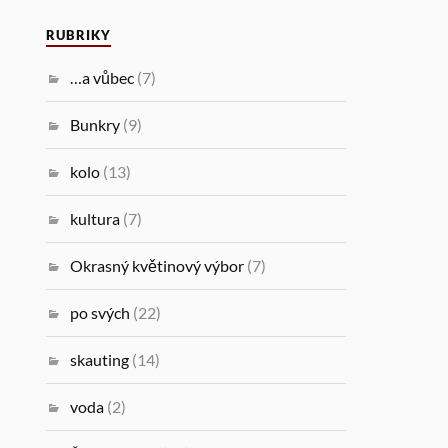
RUBRIKY
…a vůbec
(7)
Bunkry
(9)
kolo
(13)
kultura
(7)
Okrasný květinový výbor
(7)
po svých
(22)
skauting
(14)
voda
(2)