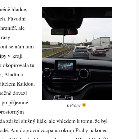
méně hladce,
ích. Původní
hraničí, ale
trasy
loni se nám tam
ípy v kraji
a okopírovala tu
n, Aladin a
editelem Kuldou.
ečně dovezl
 po příjemné
u Prahy
prostorným
a zdržel slušný liják, ale vhledem k tomu, že byl
hodě. Ani dopravní zácpa na okraji Prahy nakonec