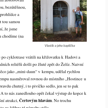
ou, bezútěšnou,
 prohlídce a
ět tou samou
ní, že jsme
lu chodíme (na
Vlastík a jeho kaplička
e po cyklotrase vrátili na křižovatku k Hadovi a
alních reliéfů došli po žluté zpět do Želíz. Naivní
 něco jako „mini-daun“ v kempu, udělal rychlou
 kempu nasměroval rovnou do místního „Hostince u
avdu chutný, i to pivíčko sedlo, jen se to pak
 A to nás zanedlouho opět čekal výstup do kopce k
Čertovým hlavám
šní atrakci,
. No trochu
 to za ždibec té námahy stálo.