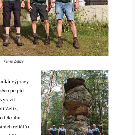
kemp Želízy
šníků výpravy
něco po půl
vyrazit.
lí Želíz,
ho Okruhu
tních reliéfů).