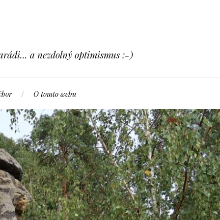
arádi... a nezdolný optimismus :-)
ýbor
O tomto webu