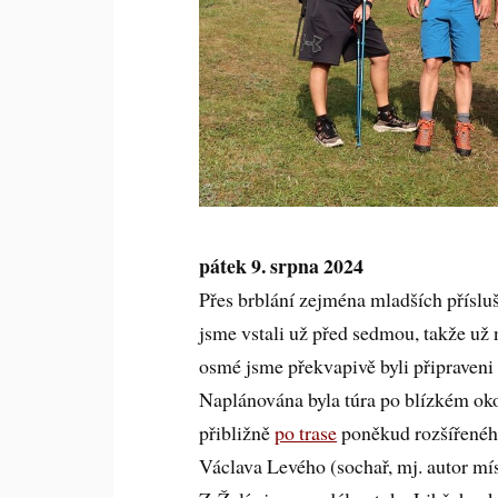
pátek 9. srpna 2024
Přes brblání zejména mladších příslu
jsme vstali už před sedmou, takže už 
osmé jsme překvapivě byli připraveni 
Naplánována byla túra po blízkém oko
přibližně
po trase
poněkud rozšířené
Václava Levého (sochař, mj. autor mís