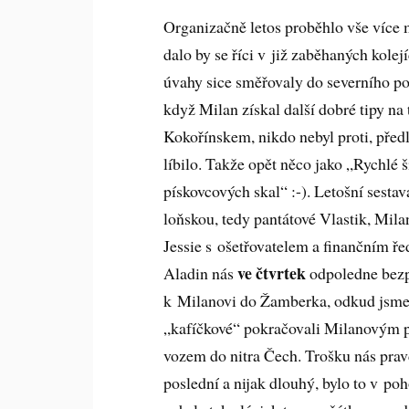
Organizačně letos proběhlo vše více 
dalo by se říci v již zaběhaných kolej
úvahy sice směřovaly do severního po
když Milan získal další dobré tipy na 
Kokořínskem, nikdo nebyl proti, před
líbilo. Takže opět něco jako „Rychlé š
pískovcových skal“ :-). Letošní sestav
loňskou, tedy pantátové Vlastik, Mila
Jessie s ošetřovatelem a finančním ř
ve čtvrtek
Aladin nás
odpoledne bezp
k Milanovi do Žamberka, odkud jsme
„kafíčkové“ pokračovali Milanovým 
vozem do nitra Čech. Trošku nás pravd
poslední a nijak dlouhý, bylo to v po