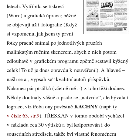
letech. Vytříbila se tisková
(Word) a grafická úprava; běžně
se objevují už i fotografie (Když
si vzpomenu, jak jsem ty první
fotky pracně snímal po jednotlivých pruzích
malinkatým ručním skenerem, abych z nich potom
zdlouhavě v grafickém programu zpětně sestavil kýžený
celek! To už je dnes opravdu k neuvěření.). A hlavně –
našli se a „vypsali se“ kvalitní autoři příspěvků.
Nakonec pár pisálků (včetně mě :-)​ z toho těží dodnes.
Někdy doutnaly vášně a psalo se „natvrdo“, ale bývala i
KACHNY
legrace, viz třeba ony pověstné
(např. ty
v čísle 63, str.9
). TŘESKAN v tomto období vycházel
v nákladu cca 30 výtisků a byl kolportován i do
sousedních středisek, takže byl vlastně fenoménem