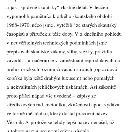
a jak „správně skautsky“ vlastně dělat. V lecčem
vypomohli pamětníci krátkého skautského období
1968-1970, něco jsme „vytěžili“ ze starých skautský
časopisů a příruček z téže doby. V z dnešního pohledu
v neuvěřitelných technických podmínkách jsme
přepisovali skautské zákony, sliby, stezky, pravidla
závodů… a načerno je v zaměstnání reprodukovali na
prehistorických rozmnožovacích strojích (opravdová
kopírka byla ještě drahým luxusem) nebo pomalých
a nekvalitních jehličkových tiskárnách. Asi zákonitě
proto přišel nápad vše uvedené + zápisy ze
střediskových rad, metodiku, zkušenosti apod. vydávat
ve formě měsíčníku, který dostal pracovní název
Věstník. A protože se tehdy lepší název nenašel, už
u tohoto názvu pro první roky i zůstalo.