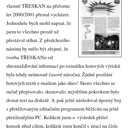
vlastně TŘESKAN na přelomu
let 2000/2001 přestal vycházet.
Jednoduše bych mohl napsat, že
jsem to všechno prostě už
přestával stíhat. Z předchozího
nástinu by mělo být zřejmé, že
tvorba TŘESKANu od
shromažďování informací po roznášku hotových výtisků
byla tehdy neúnosně časové náročná. Žádné posílání
hotových textů e-mailem jako dnes! Skoro všechno se
ručně přepisovalo, skenovalo, největším pokrokem bylo
dostat text na disketě. A pak ještě následoval úporný boj
s přetěžovaným editačním programem běžícím na ještě
přetíženějším PC. Kolikrát jsem o výsledek přišel
kousek před cílem, kolikrát jsem končil s prací na čísle