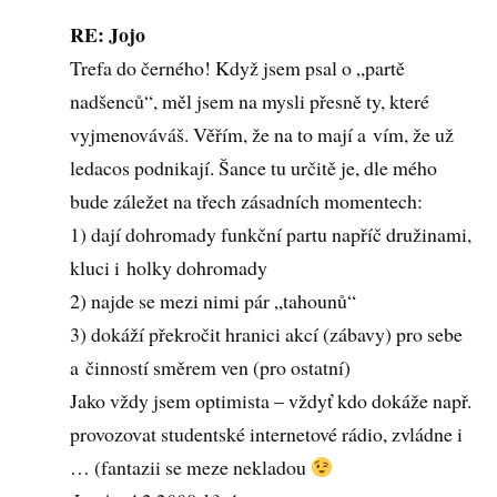
RE: Jojo
Trefa do černého! Když jsem psal o „partě
nadšenců“, měl jsem na mysli přesně ty, které
vyjmenováváš. Věřím, že na to mají a vím, že už
ledacos podnikají. Šance tu určitě je, dle mého
bude záležet na třech zásadních momentech:
1) dají dohromady funkční partu napříč družinami,
kluci i holky dohromady
2) najde se mezi nimi pár „tahounů“
3) dokáží překročit hranici akcí (zábavy) pro sebe
a činností směrem ven (pro ostatní)
Jako vždy jsem optimista – vždyť kdo dokáže např.
provozovat studentské internetové rádio, zvládne i
… (fantazii se meze nekladou