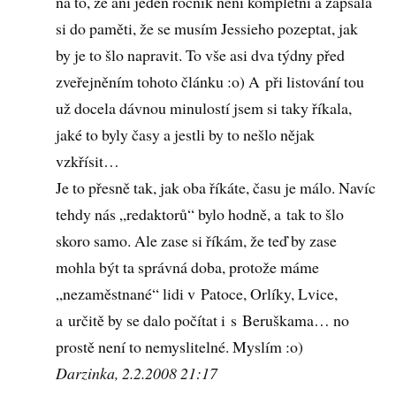
na to, že ani jeden ročník není kompletní a zapsala
si do paměti, že se musím Jessieho pozeptat, jak
by je to šlo napravit. To vše asi dva týdny před
zveřejněním tohoto článku :o) A při listování tou
už docela dávnou minulostí jsem si taky říkala,
jaké to byly časy a jestli by to nešlo nějak
vzkřísit…
Je to přesně tak, jak oba říkáte, času je málo. Navíc
tehdy nás „redaktorů“ bylo hodně, a tak to šlo
skoro samo. Ale zase si říkám, že teď by zase
mohla být ta správná doba, protože máme
„nezaměstnané“ lidi v Patoce, Orlíky, Lvice,
a určitě by se dalo počítat i s Beruškama… no
prostě není to nemyslitelné. Myslím :o)
Darzinka, 2.2.2008 21:17