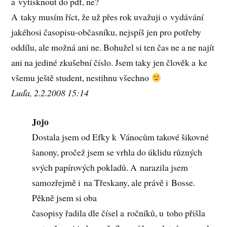
a vytisknout do pdf, ne?
A taky musím říct, že už přes rok uvažuji o vydávání
jakéhosi časopisu-občasníku, nejspíš jen pro potřeby
oddílu, ale možná ani ne. Bohužel si ten čas ne a ne najít
ani na jediné zkušební číslo. Jsem taky jen člověk a ke
všemu ještě student, nestihnu všechno
Luďa, 2.2.2008 15:14
Jojo
Dostala jsem od Efky k Vánocům takové šikovné
šanony, pročež jsem se vrhla do úklidu různých
svých papírových pokladů. A narazila jsem
samozřejmě i na Třeskany, ale právě i Bosse.
Pěkně jsem si oba
časopisy řadila dle čísel a ročníků, u toho přišla