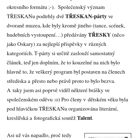
okresního formátu ;-)​​​​​. Společenský význam
TŘESKAN-párty
TŘESKANu podtrhly dvě
ve
dvoraně muzea, kde byly kromě jiného (tance, scének,
TŘESKY
hudebních vystoupení…) předávány
(něco
jako Oskary) za nejlepší příspěvky v různých
kategoriích. T-párty si určitě zaslouží samostatný
článek, teď jen doplním, že to kouzelné na nich bylo
hlavně to, že veškerý program byl postaven na členech
střediska a přesto nebo právě proto to bylo bezva.
A taky jsem asi poprvé viděl některé brášky ve
společenském oděvu :o) Pro členy v dětském věku byla
pod hlavičkou TŘESKANu organizována literární,
Talent
kreslířská a fotografická soutěž
.
Asi už vás napadlo, proč tedy