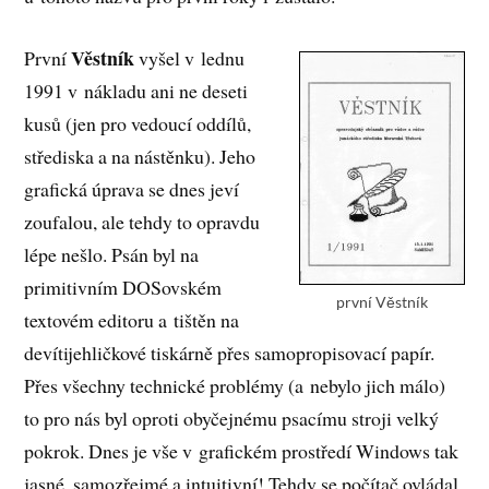
Věstník
První
vyšel v lednu
1991 v nákladu ani ne deseti
kusů (jen pro vedoucí oddílů,
střediska a na nástěnku). Jeho
grafická úprava se dnes jeví
zoufalou, ale tehdy to opravdu
lépe nešlo. Psán byl na
primitivním DOSovském
první Věstník
textovém editoru a tištěn na
devítijehličkové tiskárně přes samopropisovací papír.
Přes všechny technické problémy (a nebylo jich málo)
to pro nás byl oproti obyčejnému psacímu stroji velký
pokrok. Dnes je vše v grafickém prostředí Windows tak
jasné, samozřejmé a intuitivní! Tehdy se počítač ovládal