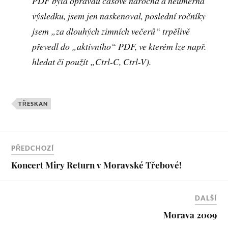
PDF byla opravdu časově náročná a neúměrná
výsledku, jsem jen naskenoval, poslední ročníky
jsem „za dlouhých zimních večerů“ trpělivě
převedl do „aktivního“ PDF, ve kterém lze např.
hledat či použít „Ctrl-C, Ctrl-V).
TŘESKAN
PŘEDCHOZÍ
Koncert Miry Return v Moravské Třebové!
DALŠÍ
Morava 2009