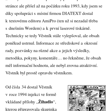
stránce ale přišel až na počátku roku 1993, kdy jsem se
díky spolupráci s místní firmou DIATEXT dostal
k textovému editoru AmiPro (ten už si nezadal třeba
s dnešním Wordem) a k první laserové tiskárně.
Technicky se tedy Věstník stále vylepšoval, ale obsah
poněkud ustrnul. Informace ze střediskové a okresní
rady, pozvánky na různé akce a jejich výsledky,
metodika, pokyny, komentáře… no řekněme, že obsah
měl informační hodnotu, ale nebyl zrovna atraktivní.
Věstník byl prostě opravdu věstníkem.
Od čísla 34 dostal Věstník
v roce 1994 injekci ve formě
Žihadlo
vkládané přílohy „
“,
kterou připravovala skupinka