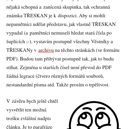
nějaká schopná a zanícená skupinka, tak ochranná
známka TŘESKAN je k dispozici. Aby si mohli
nepamětníci udělat představu, jak vlastně TŘESKAN
vypadal (a pamětníci nemuseli hledat stará čísla po
šuplících ;-), vystavím postupně všechny Věstníky a
TŘESKANy v
archivu
na těchto stránkách (ve formátu
PDF). Budou tam přibývat postupně tak, jak to budu
stíhat. Zejména u starších čísel není převod do PDF
žádná legrace (čtvero různých formátů souborů,
nestandardní písma atd. Takže prosím o trpělivost.
V závěru bych ještě chtěl
vysvětlit ten možná
trošku zvláštní nadpis
článku. Je to parafráze