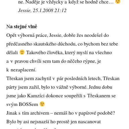
ne. Naděje je vždycky a když se hodně chce…
Jessie, 25.1.2008 21:12
a stejné vlně
N
Opět výborná práce, Jessie, dobře žes neodešel do
předčasného skautského důchodu, co bychom bez tebe
dělali
Takového člověka, který myslí na všechno
a v pravou chvíli sem tam do něčeho rýpne, je
k nezaplacení.
Třeskan jsem zachytil v pár posledních letech, Třeskan
párty jsem zažil, bylo to vážně výborné. Jednu dobu
jsme jako Kamzíci dokonce soupeřili s Třeskanem se
svým BOSSem
Jinak s tím archivem – nemáš ho v papírové podobě?
Bylo by asi nejsnazší ho prostě jen nascanovat