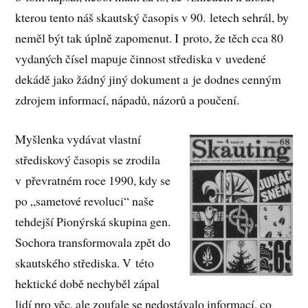
kterou tento náš skautský časopis v 90. letech sehrál, by
neměl být tak úplně zapomenut. I proto, že těch cca 80
vydaných čísel mapuje činnost střediska v uvedené
dekádě jako žádný jiný dokument a je dodnes cenným
zdrojem informací, nápadů, názorů a poučení.
Myšlenka vydávat vlastní
střediskový časopis se zrodila
v převratném roce 1990, kdy se
po „sametové revoluci“ naše
tehdejší Pionýrská skupina gen.
Sochora transformovala zpět do
skautského střediska. V této
hektické době nechyběl zápal
lidí pro věc, ale zoufale se nedostávalo informací, co