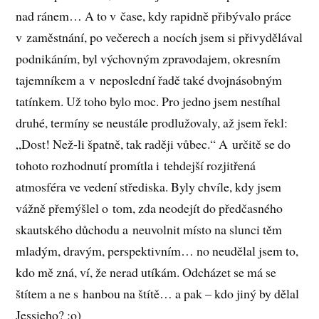
nad ránem… A to v čase, kdy rapidně přibývalo práce
v zaměstnání, po večerech a nocích jsem si přivydělával
podnikáním, byl výchovným zpravodajem, okresním
tajemníkem a v neposlední řadě také dvojnásobným
tatínkem. Už toho bylo moc. Pro jedno jsem nestíhal
druhé, termíny se neustále prodlužovaly, až jsem řekl:
„Dost! Než-li špatně, tak raději vůbec.“ A určitě se do
tohoto rozhodnutí promítla i tehdejší rozjitřená
atmosféra ve vedení střediska. Byly chvíle, kdy jsem
vážně přemýšlel o tom, zda neodejít do předčasného
skautského důchodu a neuvolnit místo na slunci těm
mladým, dravým, perspektivním… no neudělal jsem to,
kdo mě zná, ví, že nerad utíkám. Odcházet se má se
štítem a ne s hanbou na štítě… a pak – kdo jiný by dělal
Jessieho? :o)