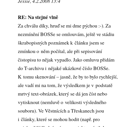
Jessie, 4.2.2008 13:4
RE: Na stejné vlně
Za chválu díky, hruď se mi dme pýchou :-). Za
nezmínění BOSSe se omlouvám, ještě ve stádiu
škrabopisných poznámek k článku jsem se
zmínkou o něm počítal, ale při sepisování
čistopisu to nějak vypadlo. Jako omluvu přidám
do T-archivu i nějaké ukázkové číslo BOSSe.
K tomu skenování – jasně, že by to bylo rychlejší,
ale vadí mi na tom, že výsledkem je v podstatě
mrtvý text-obrázek, který se dá jen číst nebo
vytisknout (nemluvě o velikosti výsledného
souboru). Ve Věstnících a Třeskanech jsou
i články, které se mohou hodit (např. pro