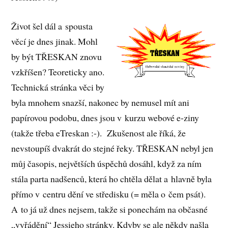
Život šel dál a spousta
věcí je dnes jinak. Mohl
by být TŘESKAN znovu
vzkříšen? Teoreticky ano.
Technická stránka věci by
byla mnohem snazší, nakonec by nemusel mít ani
papírovou podobu, dnes jsou v kurzu webové e-ziny
(takže třeba eTreskan :-). Zkušenost ale říká, že
nevstoupíš dvakrát do stejné řeky. TŘESKAN nebyl jen
můj časopis, největších úspěchů dosáhl, když za ním
stála parta nadšenců, která ho chtěla dělat a hlavně byla
přímo v centru dění ve středisku (= měla o čem psát).
A to já už dnes nejsem, takže si ponechám na občasné
„vyřádění“ Jessieho stránky. Kdyby se ale někdy našla