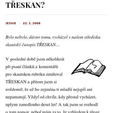
TŘESKAN?
JESSIE
22. 1. 2008
Bylo nebylo, dávno tomu, vycházel v našem středisku
skautský časopis TŘESKAN…
V poslední době jsem několikrát
při psaní článků a komentářů
pro skautskou rubriku zmiňoval
TŘESKAN a přitom jsem si
uvědomil, že už ho zejména ti mladší nejspíš ani
nepamatují. Vždyť od chvíle, kdy přestal vycházet,
uplyne zanedlouho deset let! A tak jsem se rozhodl
o tom napsat, neboť mám za to, že vzhledem k úloze,