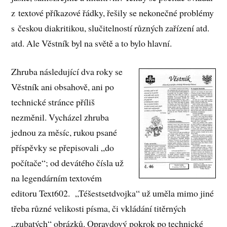
z textové příkazové řádky, řešily se nekonečné problémy
s českou diakritikou, slučitelností různých zařízení atd.
atd. Ale Věstník byl na světě a to bylo hlavní.
Zhruba následující dva roky se
Věstník ani obsahově, ani po
technické stránce příliš
nezměnil. Vycházel zhruba
jednou za měsíc, rukou psané
příspěvky se přepisovali „do
počítače“; od devátého čísla už
na legendárním textovém
editoru Text602. „Téšestsetdvojka“ už uměla mimo jiné
třeba různé velikosti písma, či vkládání titěrných
„zubatých“ obrázků. Opravdový pokrok po technické