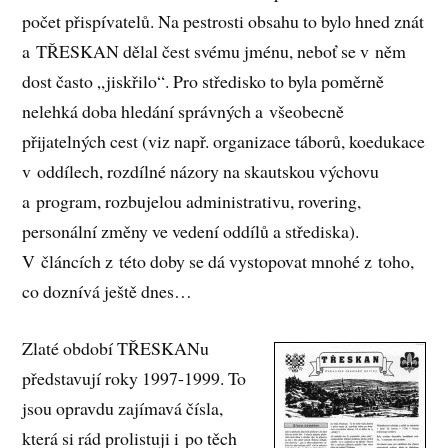
počet přispívatelů. Na pestrosti obsahu to bylo hned znát
a TŘESKAN dělal čest svému jménu, neboť se v něm
dost často „jiskřilo“. Pro středisko to byla poměrně
nelehká doba hledání správných a všeobecně
přijatelných cest (viz např. organizace táborů, koedukace
v oddílech, rozdílné názory na skautskou výchovu
a program, rozbujelou administrativu, rovering,
personální změny ve vedení oddílů a střediska).
V článcích z této doby se dá vystopovat mnohé z toho,
co doznívá ještě dnes…
Zlaté období TŘESKANu
představují roky 1997-1999. To
jsou opravdu zajímavá čísla,
která si rád prolistuji i po těch