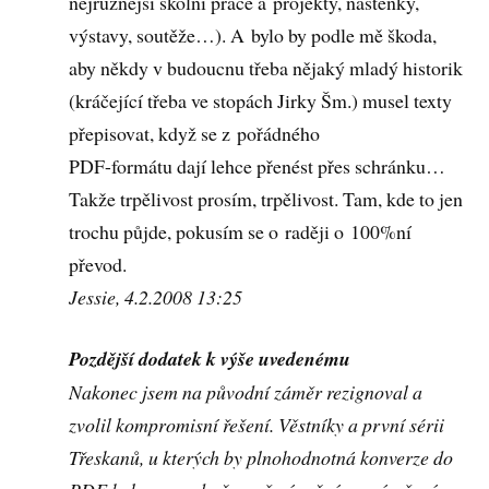
nejrůznější školní práce a projekty, nástěnky,
výstavy, soutěže…). A bylo by podle mě škoda,
aby někdy v budoucnu třeba nějaký mladý historik
(kráčející třeba ve stopách Jirky Šm.) musel texty
přepisovat, když se z pořádného
PDF-formátu dají lehce přenést přes schránku…
Takže trpělivost prosím, trpělivost. Tam, kde to jen
trochu půjde, pokusím se o raději o 100%ní
převod.
Jessie, 4.2.2008 13:25
Pozdější dodatek k výše uvedenému
Nakonec jsem na původní záměr rezignoval a
zvolil kompromisní řešení. Věstníky a první sérii
Třeskanů, u kterých by plnohodnotná konverze do