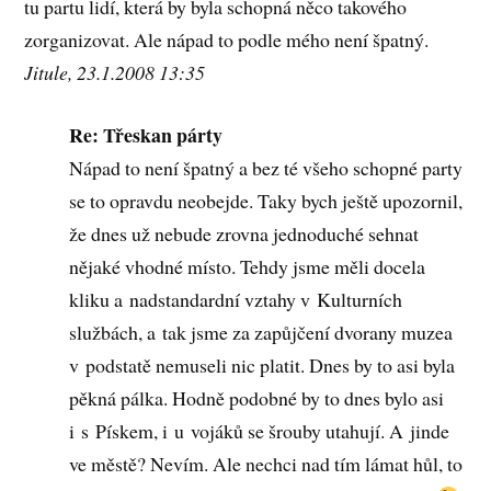
tu partu lidí, která by byla schopná něco takového
zorganizovat. Ale nápad to podle mého není špatný.
Jitule, 23.1.2008 13:35
Re: Třeskan párty
Nápad to není špatný a bez té všeho schopné party
se to opravdu neobejde. Taky bych ještě upozornil,
že dnes už nebude zrovna jednoduché sehnat
nějaké vhodné místo. Tehdy jsme měli docela
kliku a nadstandardní vztahy v Kulturních
službách, a tak jsme za zapůjčení dvorany muzea
v podstatě nemuseli nic platit. Dnes by to asi byla
pěkná pálka. Hodně podobné by to dnes bylo asi
i s Pískem, i u vojáků se šrouby utahují. A jinde
ve městě? Nevím. Ale nechci nad tím lámat hůl, to