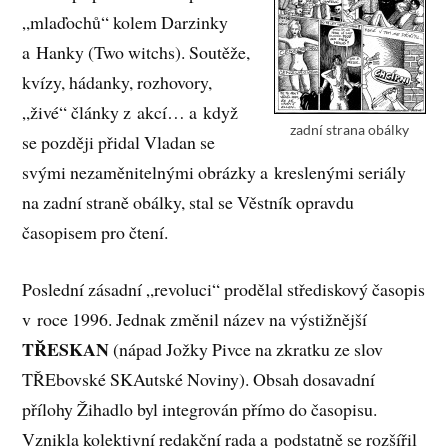
„mlaďochů“ kolem Darzinky
a Hanky (Two witchs). Soutěže,
kvízy, hádanky, rozhovory,
„živé“ články z akcí… a když
zadní strana obálky
se později přidal Vladan se
svými nezaměnitelnými obrázky a kreslenými seriály
na zadní straně obálky, stal se Věstník opravdu
časopisem pro čtení.
Poslední zásadní „revoluci“ prodělal střediskový časopis
v roce 1996. Jednak změnil název na výstižnější
TŘESKAN
(nápad Jožky Pivce na zkratku ze slov
TŘEbovské SKAutské Noviny). Obsah dosavadní
přílohy Žihadlo byl integrován přímo do časopisu.
Vznikla kolektivní redakční rada a podstatně se rozšířil