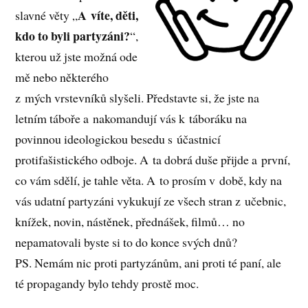
A víte, děti,
slavné věty „
kdo to byli partyzáni?
“,
kterou už jste možná ode
mě nebo některého
z mých vrstevníků slyšeli. Představte si, že jste na
letním táboře a nakomandují vás k táboráku na
povinnou ideologickou besedu s účastnicí
protifašistického odboje. A ta dobrá duše přijde a první,
co vám sdělí, je tahle věta. A to prosím v době, kdy na
vás udatní partyzáni vykukují ze všech stran z učebnic,
knížek, novin, nástěnek, přednášek, filmů… no
nepamatovali byste si to do konce svých dnů?
PS. Nemám nic proti partyzánům, ani proti té paní, ale
té propagandy bylo tehdy prostě moc.