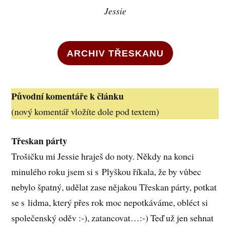
Jessie
ARCHIV TŘESKANU
Původní komentáře k článku
(nový komentář vložíte dole pod textem)
Třeskan párty
Trošičku mi Jessie hraješ do noty. Někdy na konci
minulého roku jsem si s Plyškou říkala, že by vůbec
nebylo špatný, udělat zase nějakou Třeskan párty, potkat
se s lidma, který přes rok moc nepotkáváme, obléct si
společenský oděv :-), zatancovat…:-) Teď už jen sehnat