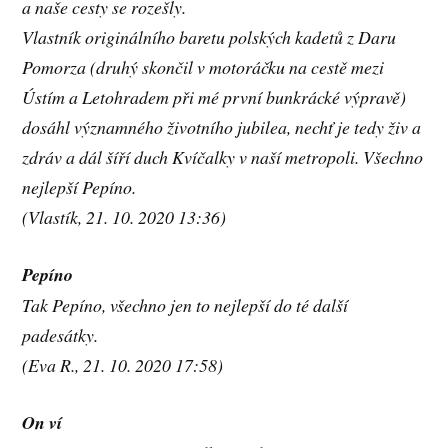
a naše cesty se rozešly.
Vlastník originálního baretu polských kadetů z Daru
Pomorza (druhý skončil v motoráčku na cestě mezi
Ústím a Letohradem při mé první bunkrácké výpravě)
dosáhl významného životního jubilea, nechť je tedy živ a
zdráv a dál šíří duch Kvíčalky v naší metropoli. Všechno
nejlepší Pepíno.
(Vlastík, 21. 10. 2020 13:36)
Pepíno
Tak Pepíno, všechno jen to nejlepší do té další
padesátky.
(Eva R., 21. 10. 2020 17:58)
On ví