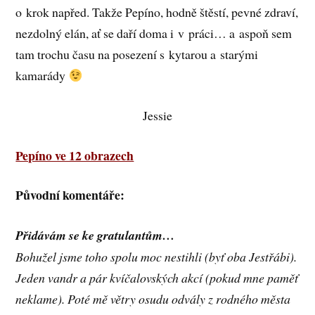
o krok napřed. Takže Pepíno, hodně štěstí, pevné zdraví,
nezdolný elán, ať se daří doma i v práci… a aspoň sem
tam trochu času na posezení s kytarou a starými
kamarády
Jessie
Pepíno ve 12 obrazech
Původní komentáře:
Přidávám se ke gratulantům…
Bohužel jsme toho spolu moc nestihli (byť oba Jestřábi).
Jeden vandr a pár kvíčalovských akcí (pokud mne paměť
neklame). Poté mě větry osudu odvály z rodného města