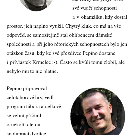
své vůdčí schopnosti
a v okamžiku, kdy dostal
prostor, jich naplno využil. Chytrý kluk, co má na vše
odpověď, se samozřejmě stal oblíbencem dámské
společnosti a při jeho rétorických schopnostech bylo jen
otázkou času, kdy ke své přezdívce Pepíno dostane
i přívlastek Krmelec :-). Často se kvůli tomu zlobil, ale
nebylo mu to nic platné.
Pepíno připravoval
celotáborové hry, vedl
program tábora a celkově
se velmi přičinil
o několikaletou
spolupráci dvojice