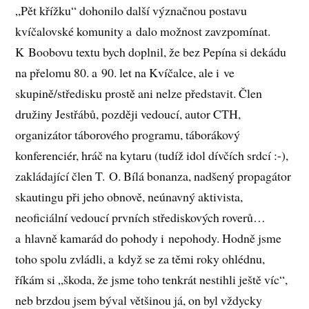
„Pět křížku“ dohonilo další význačnou postavu
kvíčalovské komunity a dalo možnost zavzpomínat.
K Boobovu textu bych doplnil, že bez Pepína si dekádu
na přelomu 80. a 90. let na Kvíčalce, ale i ve
skupině/středisku prostě ani nelze představit. Člen
družiny Jestřábů, později vedoucí, autor CTH,
organizátor táborového programu, táborákový
konferenciér, hráč na kytaru (tudíž idol dívčích srdcí :-),
zakládající člen T. O. Bílá bonanza, nadšený propagátor
skautingu při jeho obnově, neúnavný aktivista,
neoficiální vedoucí prvních střediskových roverů…
a hlavně kamarád do pohody i nepohody. Hodně jsme
toho spolu zvládli, a když se za těmi roky ohlédnu,
říkám si „škoda, že jsme toho tenkrát nestihli ještě víc“,
neb brzdou jsem býval většinou já, on byl vždycky