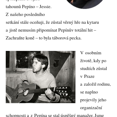
tahounů Pepíno – Jessie.
Z našeho posledního
setkání stále oceňuji, že zůstal věrný hře na kytaru
a jistě nemusím připomínat Pepínův totální hit –
Zachraňte koně – to byla táborová pecka.
V osobním
životě, kdy po
studiích zůstal
v Praze
a založil rodinu,
se naplno
projevily jeho
organizační
schopnosti a z Pepína se stal úspěšný manažer. Jsme