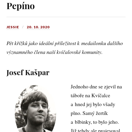
Pepíno
JESSIE
20. 10. 2020
Pět křížků jako ideální příležitost k medailonku dalšího
významného člena naší kvíčalovské komunity.
Josef Kašpar
Jednoho dne se zjevil na
táboře na Kvíčalce
a hned jej bylo všady
plno. Samý žertík
a blbinky, to bylo jeho.
Již tehdy ale projevoval