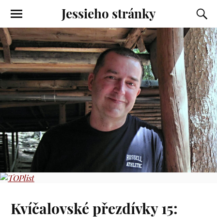
Jessieho stránky
Kvíčalovské přezdívky 15: