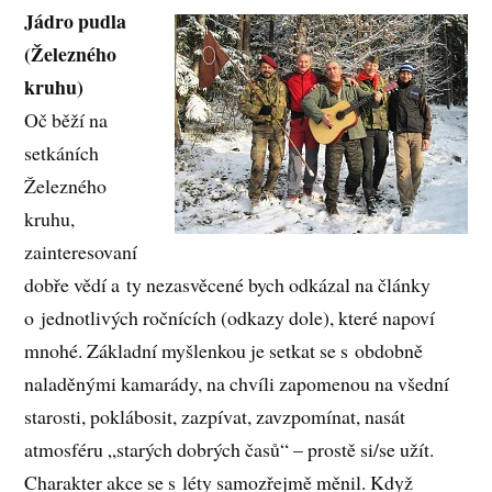
Jádro pudla
(Železného
kruhu)
Oč běží na
setkáních
Železného
kruhu,
zainteresovaní
dobře vědí a ty nezasvěcené bych odkázal na články
o jednotlivých ročnících (odkazy dole), které napoví
mnohé. Základní myšlenkou je setkat se s obdobně
naladěnými kamarády, na chvíli zapomenou na všední
starosti, poklábosit, zazpívat, zavzpomínat, nasát
atmosféru „starých dobrých časů“ – prostě si/se užít.
Charakter akce se s léty samozřejmě měnil. Když