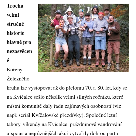
Trocha
velmi
stručné
historie
hlavně pro
nezasvěcen
é
Kořeny
Železného
kruhu lze vystopovat až do přelomu 70. a 80. let, kdy se
na Kvíčalce sešlo několik velmi silných ročníků, které
místní komunitě daly řadu zajímavých osobností (viz
např. seriál Kvíčalovské přezdívky). Společné letní
tábory, víkendy na Kvíčalce, prázdninové vandrování
a spousta nejrůznějších akcí vytvořily dobrou partu