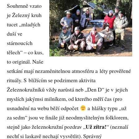
Souhrnně vzato
je Železný kruh
tucet „mladých
duší ve
stárnoucích
tělech“ – co kus,
to originál. Naše
setkání mají nezaměnitelnou atmosféru a léty prověřené
rituály. S blížícím se podzimem aktivita
Železnokružníků vždy narůstá neb „Den D“ je v jejich
myslích jakýmsi milníkem, od kterého měří čas (pro
usnadnění na webu běží odpočet
a hlášky typu „už
za sedm“ jsou ve finále již neodmyslitelným folklorem,
Už zítra!
stejně jako železnokružní pozdrav „
“ (neznalí
nechť si laskavě nechají vysvětlit). Správný