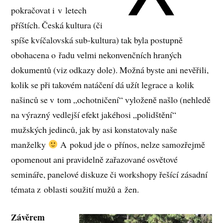
pokračovat i v letech
příštích. Česká kultura (či
spíše kvíčalovská sub-kultura) tak byla postupně
obohacena o řadu velmi nekonvenčních hraných
dokumentů (viz odkazy dole). Možná byste ani nevěřili,
kolik se při takovém natáčení dá užít legrace a kolik
našinců se v tom „ochotničení“ vyloženě našlo (nehledě
na výrazný vedlejší efekt jakéhosi „polidštění“
mužských jedinců, jak by asi konstatovaly naše
manželky
A pokud jde o přínos, nelze samozřejmě
opomenout ani pravidelně zařazované osvětové
semináře, panelové diskuze či workshopy řešící zásadní
témata z oblasti soužití mužů a žen.
Závěrem