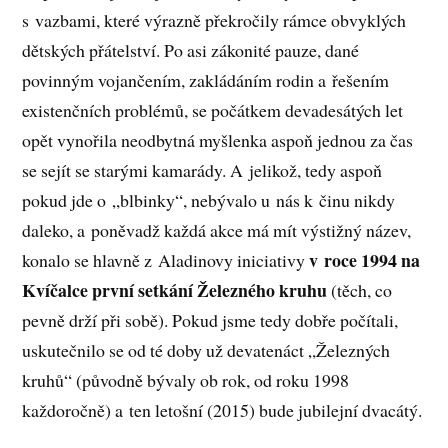
s vazbami, které výrazně překročily rámce obvyklých
dětských přátelství. Po asi zákonité pauze, dané
povinným vojančením, zakládáním rodin a řešením
existenčních problémů, se počátkem devadesátých let
opět vynořila neodbytná myšlenka aspoň jednou za čas
se sejít se starými kamarády. A jelikož, tedy aspoň
pokud jde o „blbinky“, nebývalo u nás k činu nikdy
daleko, a poněvadž každá akce má mít výstižný název,
v roce 1994 na
konalo se hlavně z Aladinovy iniciativy
Kvíčalce první setkání Železného kruhu
(těch, co
pevně drží při sobě). Pokud jsme tedy dobře počítali,
uskutečnilo se od té doby už devatenáct „Železných
kruhů“ (původně bývaly ob rok, od roku 1998
každoročně) a ten letošní (2015) bude jubilejní dvacátý.