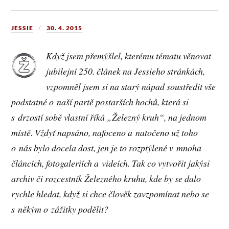
JESSIE
30. 4. 2015
Když jsem přemýšlel, kterému tématu věnovat
jubilejní 250. článek na Jessieho stránkách,
vzpomněl jsem si na starý nápad soustředit vše
podstatné o naší partě postarších hochů, která si
s drzostí sobě vlastní říká „Železný kruh“, na jednom
místě. Vždyť napsáno, nafoceno a natočeno už toho
o nás bylo docela dost, jen je to rozptýlené v mnoha
článcích, fotogaleriích a videích. Tak co vytvořit jakýsi
archiv či rozcestník Železného kruhu, kde by se dalo
rychle hledat, když si chce člověk zavzpomínat nebo se
s někým o zážitky podělit?