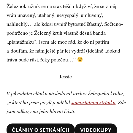
Železnokružník se na sraz těší, i když ví, že se z něj
vrátí unavený, utahaný, nevyspalý, umluvený,
nahluchlý… ale kdesi uvnitř bytostně šťastný. Sečteno-
podtrženo je Železný kruh vlastně děsná banda
„plantážníků“. Jsem ale moc rád, že do ní patřím
a doufám, že nám ještě pár let vydrží (ideálně „dokud
tráva bude růst, řeky potečou…“
Jessie
V původním článku následoval archiv Železného kruhu,
ze kterého jsem později udělal
samostatnou stránku
. Zde
jsou odkazy na jeho hlavní části:
ČLÁNKY O SETKÁNÍCH
VIDEOKLIPY