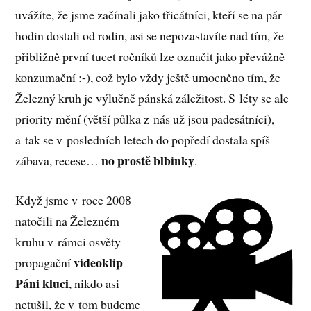
uvážíte, že jsme začínali jako třicátníci, kteří se na pár
hodin dostali od rodin, asi se nepozastavíte nad tím, že
přibližně první tucet ročníků lze označit jako převážně
konzumační :-), což bylo vždy ještě umocněno tím, že
Železný kruh je výlučně pánská záležitost. S léty se ale
priority mění (větší půlka z nás už jsou padesátníci),
a tak se v posledních letech do popředí dostala spíš
no prostě blbinky
zábava, recese…
.
Když jsme v roce 2008
natočili na Železném
kruhu v rámci osvěty
videoklip
propagační
Páni kluci
, nikdo asi
netušil, že v tom budeme